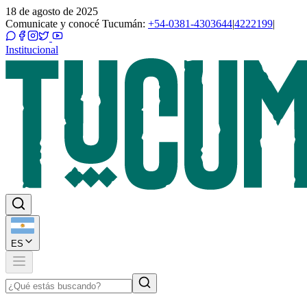
18 de agosto de 2025
Comunicate y conocé Tucumán:
+54-0381-4303644
|
4222199
|
Institucional
ES