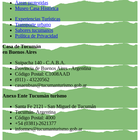
Áreas protegidas
Museo Casa Histórica
Experiencias Turísticas
Transporte urbano
Sabores tucumanos
Política de Privacidad
Casa de Tucumán
en Buenos Aires
Suipacha 140 - C.A.B.A.
Provincia de Buenos Aires - Argentina
Código Postal: C1008AAD
(011) - 43220562
casaenbsas@tucumanturismo.gob.ar
Anexo Ente Tucumán turismo
Santa Fe 2121 - San Miguel de Tucumán
Tucumán- Argentina
Código Postal: 4000
+54 (0381)-2621377
informes@tucumanturismo.gob.ar