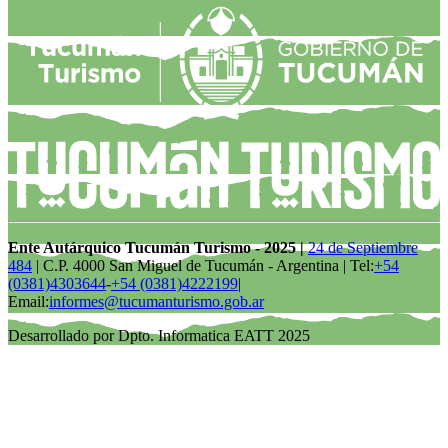
Ente Autárquico Tucumán Turismo - 2025 |
24 de Septiembre
484
| C.P. 4000 San Miguel de Tucumán - Argentina | Tel:
+54
(0381)4303644
-
+54 (0381)4222199
|
Email:
informes@tucumanturismo.gob.ar
Desarrollado por Dpto. Informatica EATT 2025