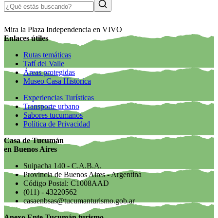
Mira la Plaza Independencia en VIVO
Enlaces útiles
Rutas temáticas
Tafí del Valle
Áreas protegidas
Museo Casa Histórica
Experiencias Turísticas
Transporte urbano
Sabores tucumanos
Política de Privacidad
Casa de Tucumán
en Buenos Aires
Suipacha 140 - C.A.B.A.
Provincia de Buenos Aires - Argentina
Código Postal: C1008AAD
(011) - 43220562
casaenbsas@tucumanturismo.gob.ar
Anexo Ente Tucumán turismo