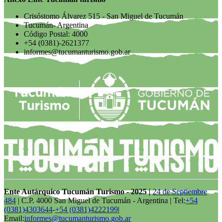
Crisóstomo Álvarez 515 - San Miguel de Tucumán
Tucumán- Argentina
Código Postal: 4000
+54 (0381)-2621377
informes@tucumanturismo.gob.ar
Ente Autárquico Tucumán Turismo - 2025 |
24 de Septiembre
484
| C.P. 4000 San Miguel de Tucumán - Argentina | Tel:
+54
(0381)4303644
-
+54 (0381)4222199
|
Email:
informes@tucumanturismo.gob.ar