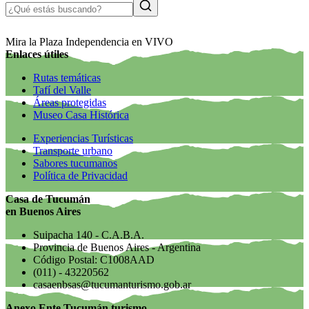
Mira la Plaza Independencia en VIVO
Enlaces útiles
Rutas temáticas
Tafí del Valle
Áreas protegidas
Museo Casa Histórica
Experiencias Turísticas
Transporte urbano
Sabores tucumanos
Política de Privacidad
Casa de Tucumán
en Buenos Aires
Suipacha 140 - C.A.B.A.
Provincia de Buenos Aires - Argentina
Código Postal: C1008AAD
(011) - 43220562
casaenbsas@tucumanturismo.gob.ar
Anexo Ente Tucumán turismo