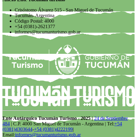
Crisóstomo Álvarez 515 - San Miguel de Tucumán
Tucumán- Argentina
Código Postal: 4000
+54 (0381)-2621377
informes@tucumanturismo.gob.ar
Ente Autárquico Tucumán Turismo - 2025 |
24 de Septiembre
484
| C.P. 4000 San Miguel de Tucumán - Argentina | Tel:
+54
(0381)4303644
-
+54 (0381)4222199
|
Email:
informes@tucumanturismo.gob.ar