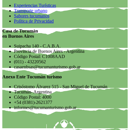
Experiencias Turísticas
Transporte urbano
Sabores tucumanos
Política de Privacidad
Casa de Tucumán
en Buenos Aires
Suipacha 140 - C.A.B.A.
Provincia de Buenos Aires - Argentina
Código Postal: C1008AAD
(011) - 43220562
casaenbsas@tucumanturismo.gob.ar
Anexo Ente Tucumán turismo
Crisóstomo Álvarez 515 - San Miguel de Tucumán
Tucumán- Argentina
Código Postal: 4000
+54 (0381)-2621377
informes@tucumanturismo.gob.ar