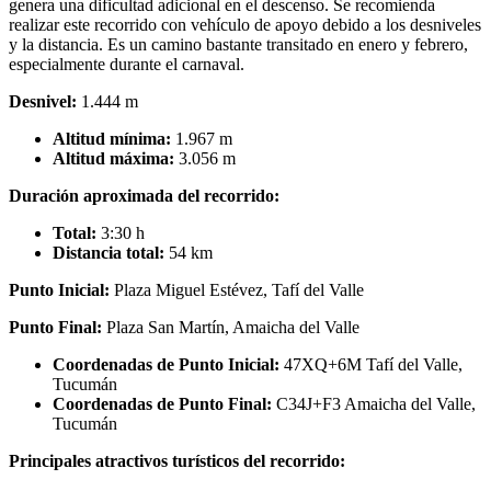
genera una dificultad adicional en el descenso. Se recomienda
realizar este recorrido con vehículo de apoyo debido a los desniveles
y la distancia. Es un camino bastante transitado en enero y febrero,
especialmente durante el carnaval.
Desnivel:
1.444 m
Altitud mínima:
1.967 m
Altitud máxima:
3.056 m
Duración aproximada del recorrido:
Total:
3:30 h
Distancia total:
54 km
Punto Inicial:
Plaza Miguel Estévez, Tafí del Valle
Punto Final:
Plaza San Martín, Amaicha del Valle
Coordenadas de Punto Inicial:
47XQ+6M Tafí del Valle,
Tucumán
Coordenadas de Punto Final:
C34J+F3 Amaicha del Valle,
Tucumán
Principales atractivos turísticos del recorrido: