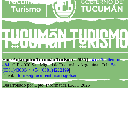
Ente Autárquico Tucumán Turismo - 2025 |
24 de Septiembre
484
| C.P. 4000 San Miguel de Tucumán - Argentina | Tel:
+54
(0381)4303644
-
+54 (0381)4222199
|
Email:
informes@tucumanturismo.gob.ar
Desarrollado por Dpto. Informatica EATT 2025