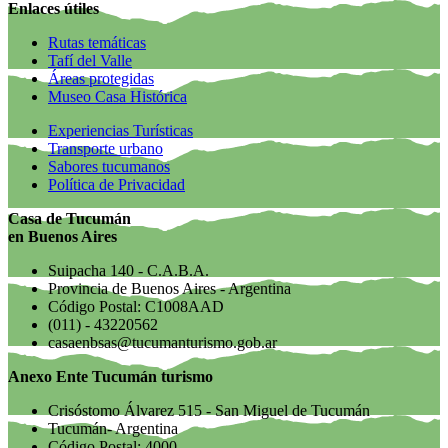
Enlaces útiles
Rutas temáticas
Tafí del Valle
Áreas protegidas
Museo Casa Histórica
Experiencias Turísticas
Transporte urbano
Sabores tucumanos
Política de Privacidad
Casa de Tucumán
en Buenos Aires
Suipacha 140 - C.A.B.A.
Provincia de Buenos Aires - Argentina
Código Postal: C1008AAD
(011) - 43220562
casaenbsas@tucumanturismo.gob.ar
Anexo Ente Tucumán turismo
Crisóstomo Álvarez 515 - San Miguel de Tucumán
Tucumán- Argentina
Código Postal: 4000