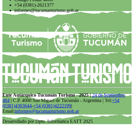
+54 (0381)-2621377
informes@tucumanturismo.gob.ar
Ente Autárquico Tucumán Turismo - 2025 |
24 de Septiembre
484
| C.P. 4000 San Miguel de Tucumán - Argentina | Tel:
+54
(0381)4303644
-
+54 (0381)4222199
|
Email:
informes@tucumanturismo.gob.ar
Desarrollado por Dpto. Informatica EATT 2025