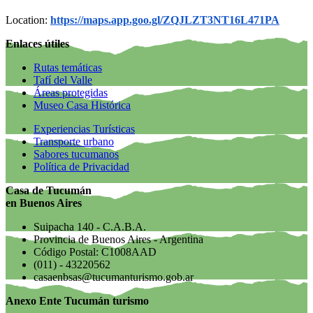
Location:
https://maps.app.goo.gl/ZQJLZT3NT16L471PA
Enlaces útiles
Rutas temáticas
Tafí del Valle
Áreas protegidas
Museo Casa Histórica
Experiencias Turísticas
Transporte urbano
Sabores tucumanos
Política de Privacidad
Casa de Tucumán
en Buenos Aires
Suipacha 140 - C.A.B.A.
Provincia de Buenos Aires - Argentina
Código Postal: C1008AAD
(011) - 43220562
casaenbsas@tucumanturismo.gob.ar
Anexo Ente Tucumán turismo