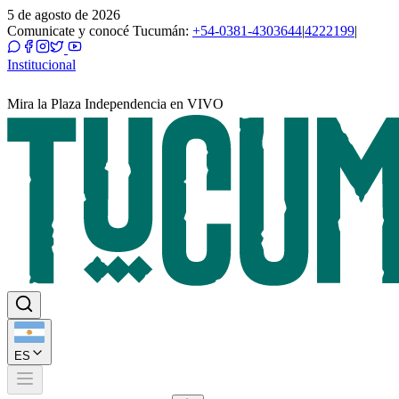
5 de agosto de 2026
Comunicate y conocé Tucumán:
+54-0381-4303644
|
4222199
|
Institucional
Mira la Plaza Independencia en VIVO
ES