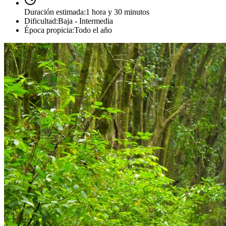
Duración estimada
:
1 hora y 30 minutos
Dificultad
:
Baja - Intermedia
Época propicia
:
Todo el año