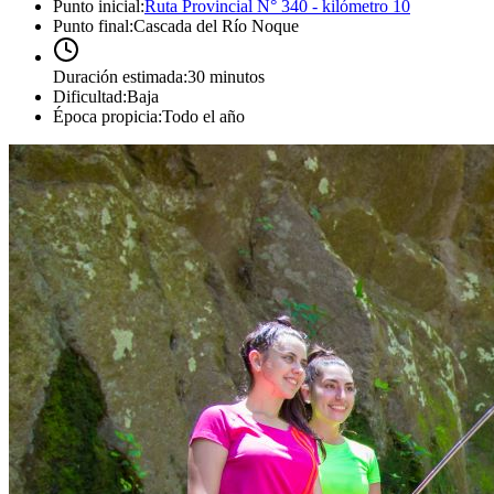
Punto inicial
:
Ruta Provincial N° 340 - kilómetro 10
Punto final
:
Cascada del Río Noque
Duración estimada
:
30 minutos
Dificultad
:
Baja
Época propicia
:
Todo el año