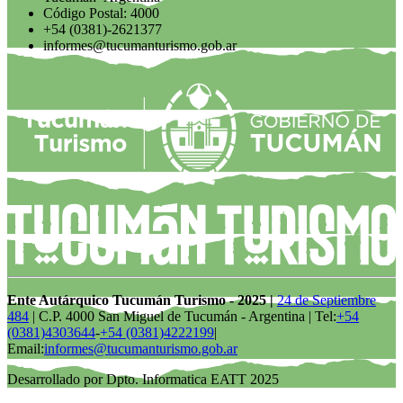
Código Postal: 4000
+54 (0381)-2621377
informes@tucumanturismo.gob.ar
Ente Autárquico Tucumán Turismo - 2025 |
24 de Septiembre
484
| C.P. 4000 San Miguel de Tucumán - Argentina | Tel:
+54
(0381)4303644
-
+54 (0381)4222199
|
Email:
informes@tucumanturismo.gob.ar
Desarrollado por Dpto. Informatica EATT 2025