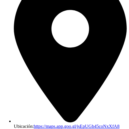
Ubicación
:
https://maps.app.goo.gl/jsEpUGb45coNxXfA8