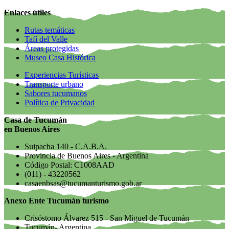
Enlaces útiles
Rutas temáticas
Tafí del Valle
Áreas protegidas
Museo Casa Histórica
Experiencias Turísticas
Transporte urbano
Sabores tucumanos
Política de Privacidad
Casa de Tucumán
en Buenos Aires
Suipacha 140 - C.A.B.A.
Provincia de Buenos Aires - Argentina
Código Postal: C1008AAD
(011) - 43220562
casaenbsas@tucumanturismo.gob.ar
Anexo Ente Tucumán turismo
Crisóstomo Álvarez 515 - San Miguel de Tucumán
Tucumán- Argentina