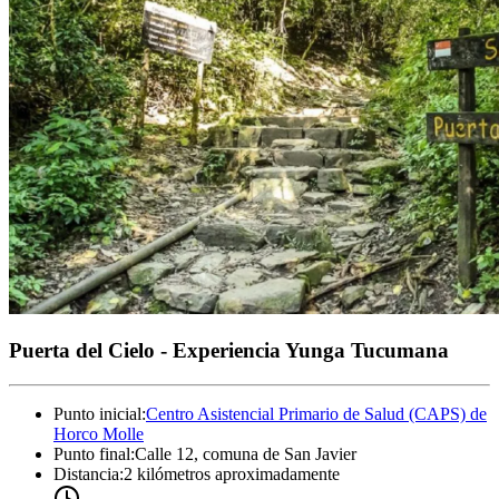
Puerta del Cielo - Experiencia Yunga Tucumana
Punto inicial
:
Centro Asistencial Primario de Salud (CAPS) de
Horco Molle
Punto final
:
Calle 12, comuna de San Javier
Distancia
:
2 kilómetros aproximadamente