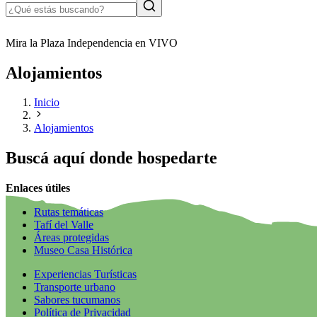
Mira la Plaza Independencia en VIVO
Alojamientos
Inicio
Alojamientos
Buscá aquí donde hospedarte
Enlaces útiles
Rutas temáticas
Tafí del Valle
Áreas protegidas
Museo Casa Histórica
Experiencias Turísticas
Transporte urbano
Sabores tucumanos
Política de Privacidad