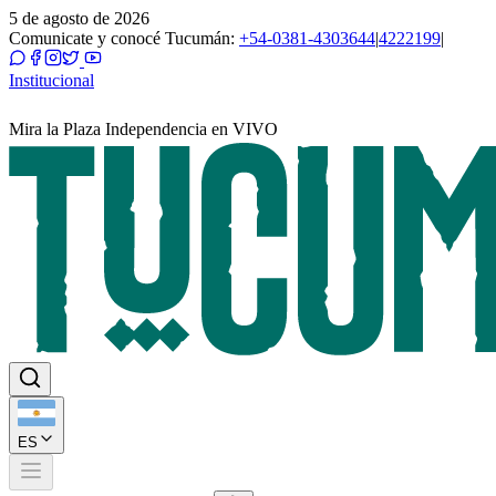
5 de agosto de 2026
Comunicate y conocé Tucumán:
+54-0381-4303644
|
4222199
|
Institucional
Mira la Plaza Independencia en VIVO
ES