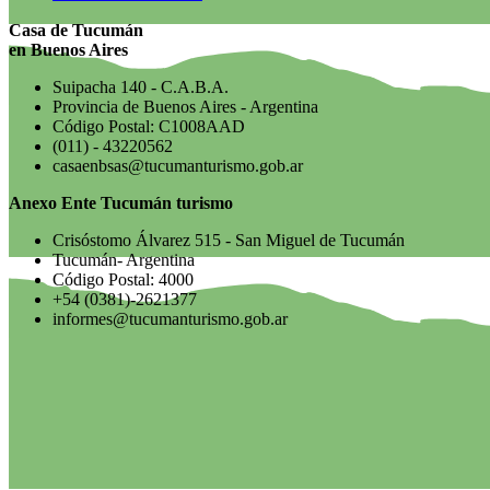
Casa de Tucumán
en Buenos Aires
Suipacha 140 - C.A.B.A.
Provincia de Buenos Aires - Argentina
Código Postal: C1008AAD
(011) - 43220562
casaenbsas@tucumanturismo.gob.ar
Anexo Ente Tucumán turismo
Crisóstomo Álvarez 515 - San Miguel de Tucumán
Tucumán- Argentina
Código Postal: 4000
+54 (0381)-2621377
informes@tucumanturismo.gob.ar