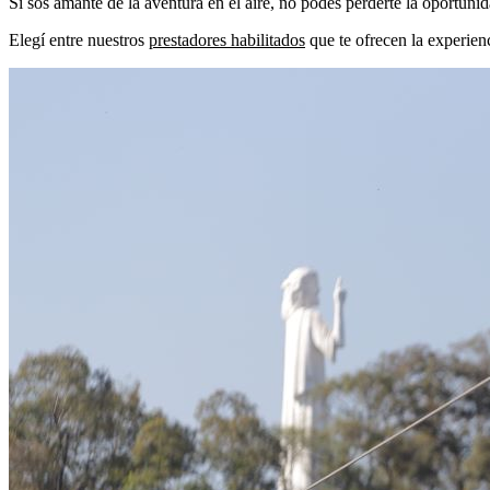
Si sos amante de la aventura en el aire, no podés perderte la oportunida
Elegí entre nuestros
prestadores habilitados
que te ofrecen la experien