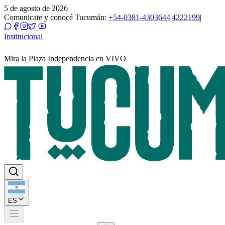
5 de agosto de 2026
Comunicate y conocé Tucumán:
+54-0381-4303644
|
4222199
|
Institucional
Mira la Plaza Independencia en VIVO
ES