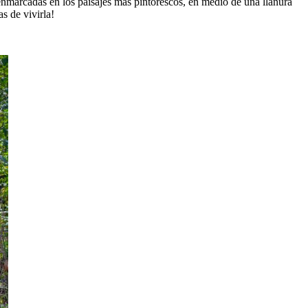
 enmarcadas en los paisajes más pintorescos, en medio de una llanura
s de vivirla!