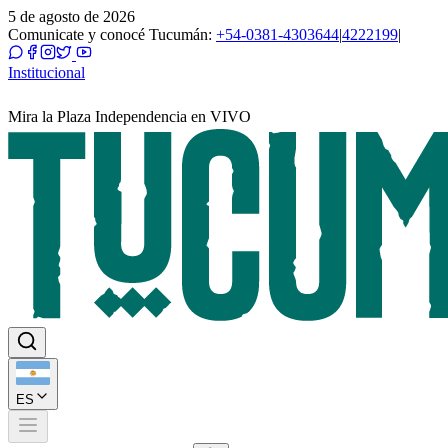
5 de agosto de 2026
Comunicate y conocé Tucumán:
+54-0381-4303644
|
4222199
|
Institucional
Mira la Plaza Independencia en VIVO
ES