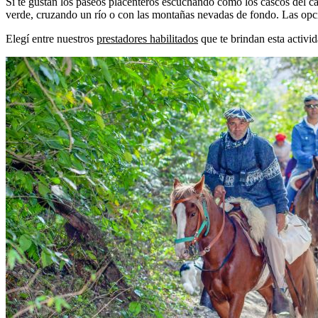
Si te gustan los paseos placenteros escuchando cómo los cascos del cab
verde, cruzando un río o con las montañas nevadas de fondo. Las opci
Elegí entre nuestros
prestadores habilitados
que te brindan esta activid