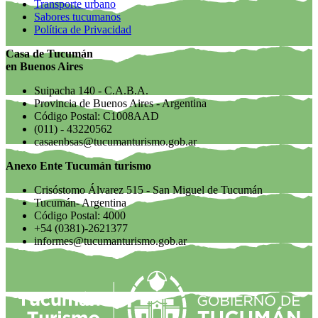
Transporte urbano
Sabores tucumanos
Política de Privacidad
Casa de Tucumán
en Buenos Aires
Suipacha 140 - C.A.B.A.
Provincia de Buenos Aires - Argentina
Código Postal: C1008AAD
(011) - 43220562
casaenbsas@tucumanturismo.gob.ar
Anexo Ente Tucumán turismo
Crisóstomo Álvarez 515 - San Miguel de Tucumán
Tucumán- Argentina
Código Postal: 4000
+54 (0381)-2621377
informes@tucumanturismo.gob.ar