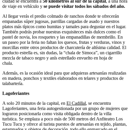
ciudad se encuentra a
50 kilómetros al sur de la capital
, a una hora
de viaje en vehículo y
se puede visitar todos los sábados del año.
Al llegar verás el predio colmado de ranchos donde te ofrecerán
empanadas súper jugosas, parrillas cargadas de asado y nuestros
platos más típicos como humitas y tamales para degustar en el lugar.
También podrás probar nuestras exquisiteces más dulces como el
pastel de novia, los rosquetes y las empanadillas de membrillo. En
un paseo por la feria no faltan los quesos, frutas y verduras, vinos y
morcillas entre otros productos de charcutería de altísima calidad. El
producto estrella es, sin dudas, la “chala de Simoca”, un cigarrillo
mezcla de tabaco negro y anís estrellado envuelto en hoja de
chala.
Además, es la ocasión ideal para que adquieras artesanías realizadas
en madera, ponchos y textiles elaborados en telares y productos de
talabartería.
Lagoferiantes
A solo 20 minutos de la capital, en
El Cadillal
, se encuentra
Lagoferiantes, una feria autogestionada por un grupo de mujeres que
lograron posicionarla como visita obligada dentro de la villa
turística. Se emplaza a poco más de 500 metros del Anfiteatro Los
Tucu Tucu y ofrece al turista puestos de artesanías en tejido, plantas,
estampados y objetos de decoración, todo ello enmarcado en el