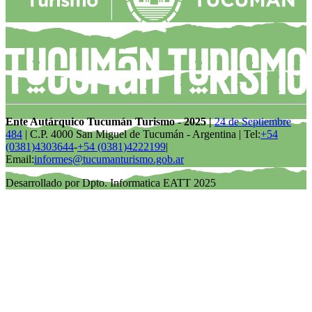
Ente Autárquico Tucumán Turismo - 2025 |
24 de Septiembre
484
| C.P. 4000 San Miguel de Tucumán - Argentina | Tel:
+54
(0381)4303644
-
+54 (0381)4222199
|
Email:
informes@tucumanturismo.gob.ar
Desarrollado por Dpto. Informatica EATT 2025