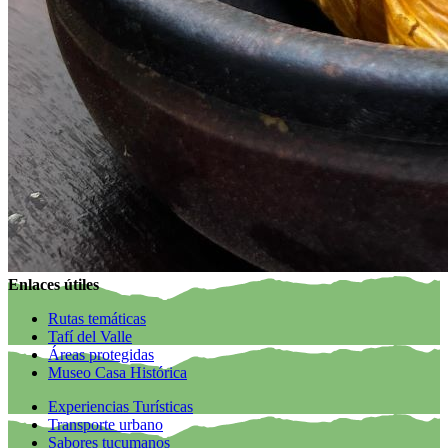
Enlaces útiles
Rutas temáticas
Tafí del Valle
Áreas protegidas
Museo Casa Histórica
Experiencias Turísticas
Transporte urbano
Sabores tucumanos