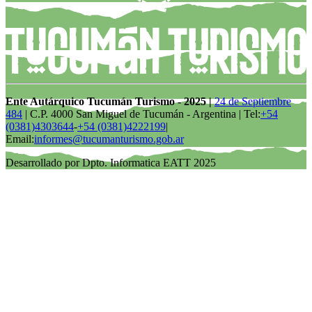
Ente Autárquico Tucumán Turismo - 2025 |
24 de Septiembre
484
| C.P. 4000 San Miguel de Tucumán - Argentina | Tel:
+54
(0381)4303644
-
+54 (0381)4222199
|
Email:
informes@tucumanturismo.gob.ar
Desarrollado por Dpto. Informatica EATT 2025