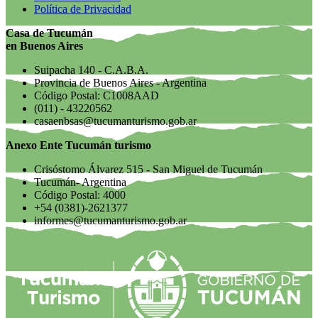
Política de Privacidad
Casa de Tucumán
en Buenos Aires
Suipacha 140 - C.A.B.A.
Provincia de Buenos Aires - Argentina
Código Postal: C1008AAD
(011) - 43220562
casaenbsas@tucumanturismo.gob.ar
Anexo Ente Tucumán turismo
Crisóstomo Álvarez 515 - San Miguel de Tucumán
Tucumán- Argentina
Código Postal: 4000
+54 (0381)-2621377
informes@tucumanturismo.gob.ar