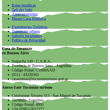
Rutas temáticas
Tafí del Valle
Áreas protegidas
Museo Casa Histórica
Experiencias Turísticas
Transporte urbano
Sabores tucumanos
Política de Privacidad
Casa de Tucumán
en Buenos Aires
Suipacha 140 - C.A.B.A.
Provincia de Buenos Aires - Argentina
Código Postal: C1008AAD
(011) - 43220562
casaenbsas@tucumanturismo.gob.ar
Anexo Ente Tucumán turismo
Crisóstomo Álvarez 515 - San Miguel de Tucumán
Tucumán- Argentina
Código Postal: 4000
+54 (0381)-2621377