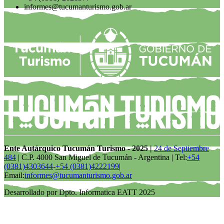
informes@tucumanturismo.gob.ar
Ente Autárquico Tucumán Turismo - 2025 |
24 de Septiembre
484
| C.P. 4000 San Miguel de Tucumán - Argentina | Tel:
+54
(0381)4303644
-
+54 (0381)4222199
|
Email:
informes@tucumanturismo.gob.ar
Desarrollado por Dpto. Informatica EATT 2025