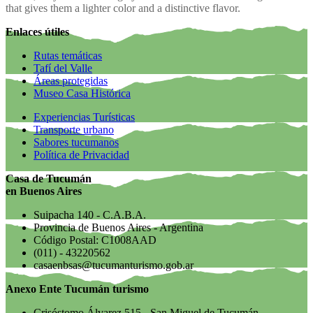
that gives them a lighter color and a distinctive flavor.
Enlaces útiles
Rutas temáticas
Tafí del Valle
Áreas protegidas
Museo Casa Histórica
Experiencias Turísticas
Transporte urbano
Sabores tucumanos
Política de Privacidad
Casa de Tucumán
en Buenos Aires
Suipacha 140 - C.A.B.A.
Provincia de Buenos Aires - Argentina
Código Postal: C1008AAD
(011) - 43220562
casaenbsas@tucumanturismo.gob.ar
Anexo Ente Tucumán turismo
Crisóstomo Álvarez 515 - San Miguel de Tucumán