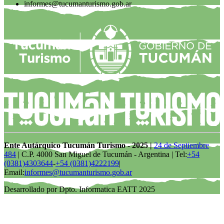
informes@tucumanturismo.gob.ar
Ente Autárquico Tucumán Turismo - 2025 |
24 de Septiembre
484
| C.P. 4000 San Miguel de Tucumán - Argentina | Tel:
+54
(0381)4303644
-
+54 (0381)4222199
|
Email:
informes@tucumanturismo.gob.ar
Desarrollado por Dpto. Informatica EATT 2025