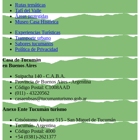
Rutas temáticas
Tafí del Valle
Áreas protegidas
Museo Casa Histórica
Experiencias Turísticas
Transporte urbano
Sabores tucumanos
Política de Privacidad
Casa de Tucumán
en Buenos Aires
Suipacha 140 - C.A.B.A.
Provincia de Buenos Aires - Argentina
Código Postal: C1008AAD
(011) - 43220562
casaenbsas@tucumanturismo.gob.ar
Anexo Ente Tucumán turismo
Crisóstomo Álvarez 515 - San Miguel de Tucumán
Tucumán- Argentina
Código Postal: 4000
+54 (0381)-2621377