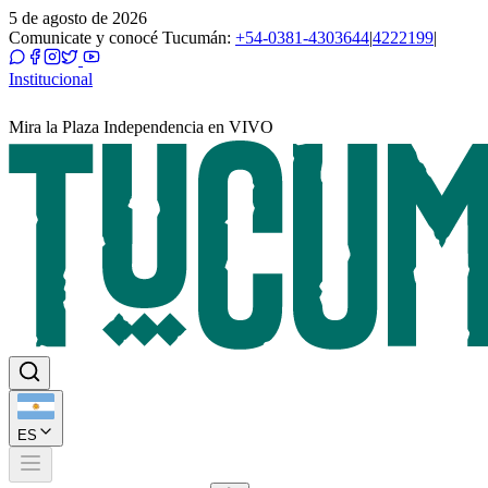
5 de agosto de 2026
Comunicate y conocé Tucumán:
+54-0381-4303644
|
4222199
|
Institucional
Mira la Plaza Independencia en VIVO
ES