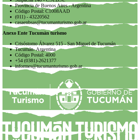
Provincia de Buenos Aires - Argentina
Código Postal: C1008AAD
(011) - 43220562
casaenbsas@tucumanturismo.gob.ar
Anexo Ente Tucumán turismo
Crisóstomo Álvarez 515 - San Miguel de Tucumán
Tucumán- Argentina
Código Postal: 4000
+54 (0381)-2621377
informes@tucumanturismo.gob.ar