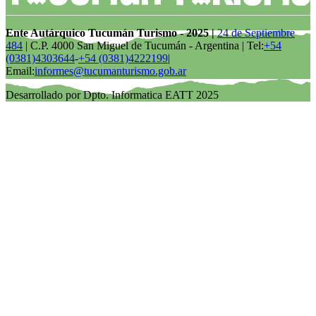
Ente Autárquico Tucumán Turismo - 2025 |
24 de Septiembre
484
| C.P. 4000 San Miguel de Tucumán - Argentina | Tel:
+54
(0381)4303644
-
+54 (0381)4222199
|
Email:
informes@tucumanturismo.gob.ar
Desarrollado por Dpto. Informatica EATT 2025