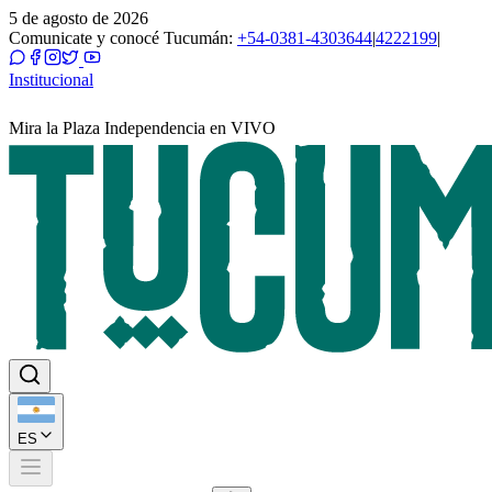
5 de agosto de 2026
Comunicate y conocé Tucumán:
+54-0381-4303644
|
4222199
|
Institucional
Mira la Plaza Independencia en VIVO
ES