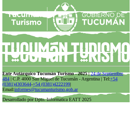
Ente Autárquico Tucumán Turismo - 2025 |
24 de Septiembre
484
| C.P. 4000 San Miguel de Tucumán - Argentina | Tel:
+54
(0381)4303644
-
+54 (0381)4222199
|
Email:
informes@tucumanturismo.gob.ar
Desarrollado por Dpto. Informatica EATT 2025