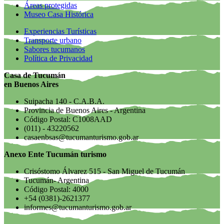
Áreas protegidas
Museo Casa Histórica
Experiencias Turísticas
Transporte urbano
Sabores tucumanos
Política de Privacidad
Casa de Tucumán
en Buenos Aires
Suipacha 140 - C.A.B.A.
Provincia de Buenos Aires - Argentina
Código Postal: C1008AAD
(011) - 43220562
casaenbsas@tucumanturismo.gob.ar
Anexo Ente Tucumán turismo
Crisóstomo Álvarez 515 - San Miguel de Tucumán
Tucumán- Argentina
Código Postal: 4000
+54 (0381)-2621377
informes@tucumanturismo.gob.ar