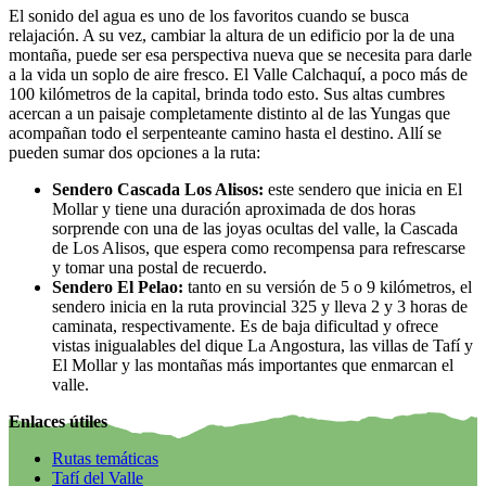
El sonido del agua es uno de los favoritos cuando se busca
relajación. A su vez, cambiar la altura de un edificio por la de una
montaña, puede ser esa perspectiva nueva que se necesita para darle
a la vida un soplo de aire fresco. El Valle Calchaquí, a poco más de
100 kilómetros de la capital, brinda todo esto. Sus altas cumbres
acercan a un paisaje completamente distinto al de las Yungas que
acompañan todo el serpenteante camino hasta el destino. Allí se
pueden sumar dos opciones a la ruta:
Sendero Cascada Los Alisos:
este sendero que inicia en El
Mollar y tiene una duración aproximada de dos horas
sorprende con una de las joyas ocultas del valle, la Cascada
de Los Alisos, que espera como recompensa para refrescarse
y tomar una postal de recuerdo.
Sendero El Pelao:
tanto en su versión de 5 o 9 kilómetros, el
sendero inicia en la ruta provincial 325 y lleva 2 y 3 horas de
caminata, respectivamente. Es de baja dificultad y ofrece
vistas inigualables del dique La Angostura, las villas de Tafí y
El Mollar y las montañas más importantes que enmarcan el
valle.
Enlaces útiles
Rutas temáticas
Tafí del Valle