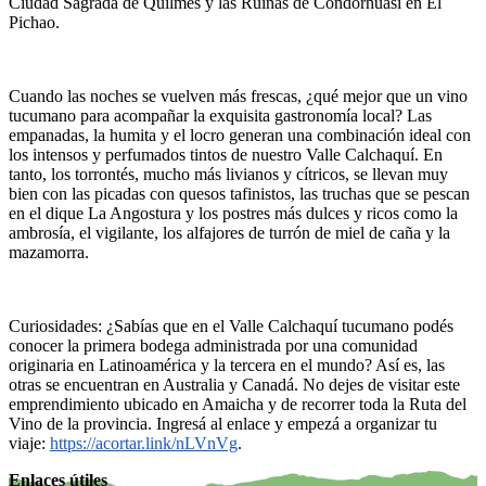
Ciudad Sagrada de Quilmes y las Ruinas de Condorhuasi en El
Pichao.
Cuando las noches se vuelven más frescas, ¿qué mejor que un vino
tucumano para acompañar la exquisita gastronomía local? Las
empanadas, la humita y el locro generan una combinación ideal con
los intensos y perfumados tintos de nuestro Valle Calchaquí. En
tanto, los torrontés, mucho más livianos y cítricos, se llevan muy
bien con las picadas con quesos tafinistos, las truchas que se pescan
en el dique La Angostura y los postres más dulces y ricos como la
ambrosía, el vigilante, los alfajores de turrón de miel de caña y la
mazamorra.
Curiosidades: ¿Sabías que en el Valle Calchaquí tucumano podés
conocer la primera bodega administrada por una comunidad
originaria en Latinoamérica y la tercera en el mundo? Así es, las
otras se encuentran en Australia y Canadá. No dejes de visitar este
emprendimiento ubicado en Amaicha y de recorrer toda la Ruta del
Vino de la provincia. Ingresá al enlace y empezá a organizar tu
viaje:
https://acortar.link/nLVnVg
.
Enlaces útiles