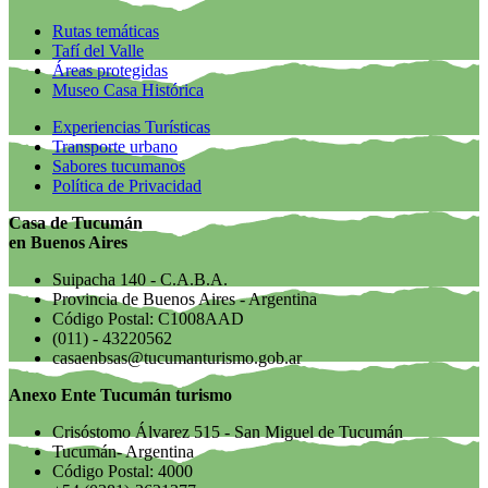
Rutas temáticas
Tafí del Valle
Áreas protegidas
Museo Casa Histórica
Experiencias Turísticas
Transporte urbano
Sabores tucumanos
Política de Privacidad
Casa de Tucumán
en Buenos Aires
Suipacha 140 - C.A.B.A.
Provincia de Buenos Aires - Argentina
Código Postal: C1008AAD
(011) - 43220562
casaenbsas@tucumanturismo.gob.ar
Anexo Ente Tucumán turismo
Crisóstomo Álvarez 515 - San Miguel de Tucumán
Tucumán- Argentina
Código Postal: 4000