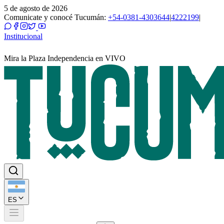
5 de agosto de 2026
Comunicate y conocé Tucumán:
+54-0381-4303644
|
4222199
|
Institucional
Mira la Plaza Independencia en VIVO
ES