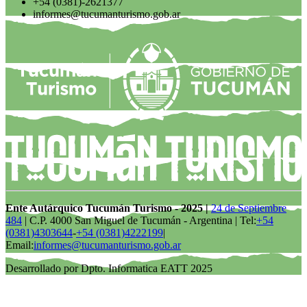
+54 (0381)-2621377
informes@tucumanturismo.gob.ar
Ente Autárquico Tucumán Turismo - 2025 |
24 de Septiembre
484
| C.P. 4000 San Miguel de Tucumán - Argentina | Tel:
+54
(0381)4303644
-
+54 (0381)4222199
|
Email:
informes@tucumanturismo.gob.ar
Desarrollado por Dpto. Informatica EATT 2025