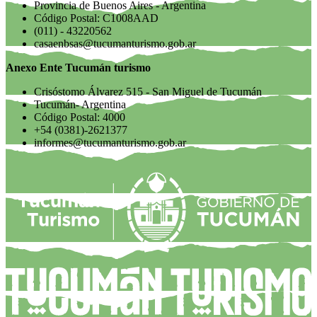
Provincia de Buenos Aires - Argentina
Código Postal: C1008AAD
(011) - 43220562
casaenbsas@tucumanturismo.gob.ar
Anexo Ente Tucumán turismo
Crisóstomo Álvarez 515 - San Miguel de Tucumán
Tucumán- Argentina
Código Postal: 4000
+54 (0381)-2621377
informes@tucumanturismo.gob.ar