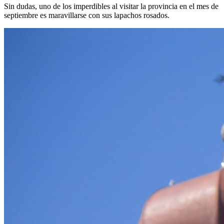
Sin dudas, uno de los imperdibles al visitar la provincia en el mes de
septiembre es maravillarse con sus lapachos rosados.