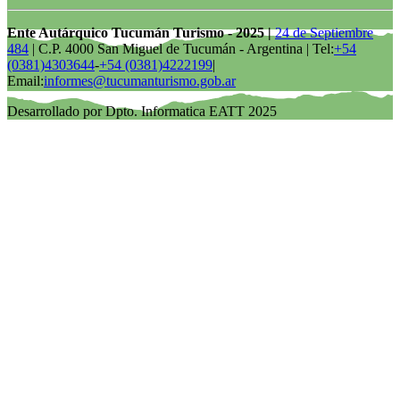
Ente Autárquico Tucumán Turismo - 2025 |
24 de Septiembre
484
| C.P. 4000 San Miguel de Tucumán - Argentina | Tel:
+54
(0381)4303644
-
+54 (0381)4222199
|
Email:
informes@tucumanturismo.gob.ar
Desarrollado por Dpto. Informatica EATT 2025