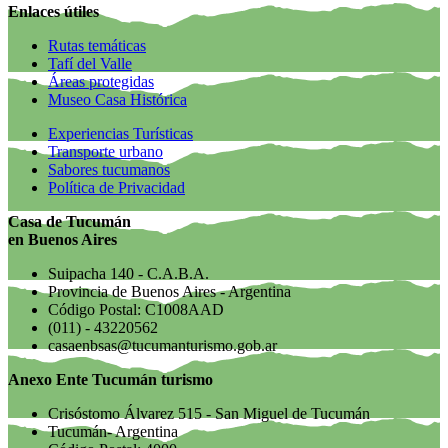
Enlaces útiles
Rutas temáticas
Tafí del Valle
Áreas protegidas
Museo Casa Histórica
Experiencias Turísticas
Transporte urbano
Sabores tucumanos
Política de Privacidad
Casa de Tucumán
en Buenos Aires
Suipacha 140 - C.A.B.A.
Provincia de Buenos Aires - Argentina
Código Postal: C1008AAD
(011) - 43220562
casaenbsas@tucumanturismo.gob.ar
Anexo Ente Tucumán turismo
Crisóstomo Álvarez 515 - San Miguel de Tucumán
Tucumán- Argentina