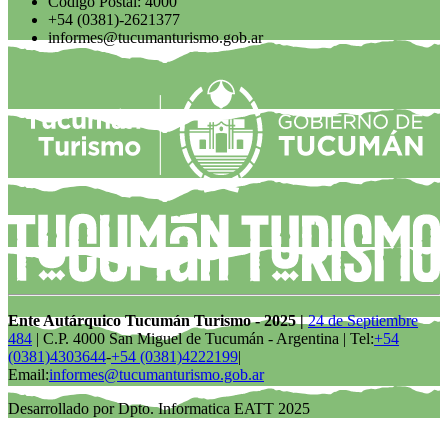
Código Postal: 4000
+54 (0381)-2621377
informes@tucumanturismo.gob.ar
Ente Autárquico Tucumán Turismo - 2025 |
24 de Septiembre
484
| C.P. 4000 San Miguel de Tucumán - Argentina | Tel:
+54
(0381)4303644
-
+54 (0381)4222199
|
Email:
informes@tucumanturismo.gob.ar
Desarrollado por Dpto. Informatica EATT 2025