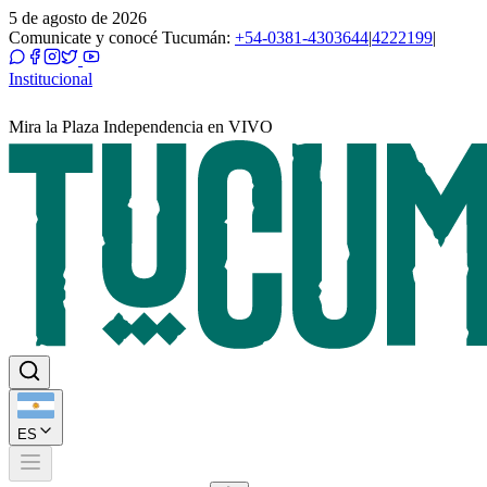
5 de agosto de 2026
Comunicate y conocé Tucumán:
+54-0381-4303644
|
4222199
|
Institucional
Mira la Plaza Independencia en VIVO
ES