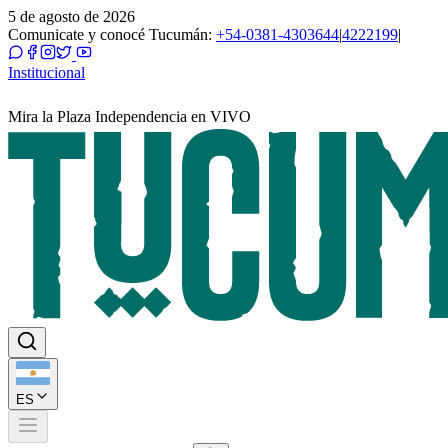
5 de agosto de 2026
Comunicate y conocé Tucumán:
+54-0381-4303644
|
4222199
|
Institucional
Mira la Plaza Independencia en VIVO
ES