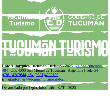
Ente Autárquico Tucumán Turismo - 2025 |
24 de Septiembre
484
| C.P. 4000 San Miguel de Tucumán - Argentina | Tel:
+54
(0381)4303644
-
+54 (0381)4222199
|
Email:
informes@tucumanturismo.gob.ar
Desarrollado por Dpto. Informatica EATT 2025