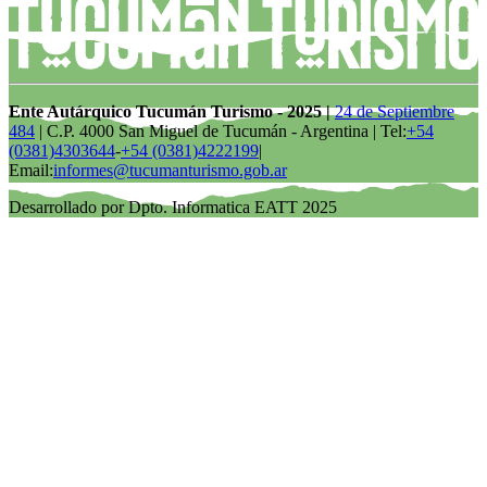
Ente Autárquico Tucumán Turismo - 2025 |
24 de Septiembre
484
| C.P. 4000 San Miguel de Tucumán - Argentina | Tel:
+54
(0381)4303644
-
+54 (0381)4222199
|
Email:
informes@tucumanturismo.gob.ar
Desarrollado por Dpto. Informatica EATT 2025