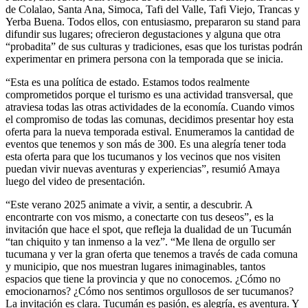
de Colalao, Santa Ana, Simoca, Tafi del Valle, Tafi Viejo, Trancas y
Yerba Buena. Todos ellos, con entusiasmo, prepararon su stand para
difundir sus lugares; ofrecieron degustaciones y alguna que otra
“probadita” de sus culturas y tradiciones, esas que los turistas podrán
experimentar en primera persona con la temporada que se inicia.
“Esta es una política de estado. Estamos todos realmente
comprometidos porque el turismo es una actividad transversal, que
atraviesa todas las otras actividades de la economía. Cuando vimos
el compromiso de todas las comunas, decidimos presentar hoy esta
oferta para la nueva temporada estival. Enumeramos la cantidad de
eventos que tenemos y son más de 300. Es una alegría tener toda
esta oferta para que los tucumanos y los vecinos que nos visiten
puedan vivir nuevas aventuras y experiencias”, resumió Amaya
luego del video de presentación.
“Este verano 2025 animate a vivir, a sentir, a descubrir. A
encontrarte con vos mismo, a conectarte con tus deseos”, es la
invitación que hace el spot, que refleja la dualidad de un Tucumán
“tan chiquito y tan inmenso a la vez”. “Me llena de orgullo ser
tucumana y ver la gran oferta que tenemos a través de cada comuna
y municipio, que nos muestran lugares inimaginables, tantos
espacios que tiene la provincia y que no conocemos. ¿Cómo no
emocionarnos? ¿Cómo nos sentimos orgullosos de ser tucumanos?
La invitación es clara. Tucumán es pasión, es alegría, es aventura. Y