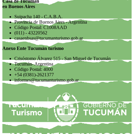
Casa de Tucumán
en Buenos Aires
Suipacha 140 - C.A.B.A.
Provincia de Buenos Aires - Argentina
Código Postal: C1008AAD
(011) - 43220562
casaenbsas@tucumanturismo.gob.ar
Anexo Ente Tucumán turismo
Crisóstomo Álvarez 515 - San Miguel de Tucumán
Tucumán- Argentina
Código Postal: 4000
+54 (0381)-2621377
informes@tucumanturismo.gob.ar