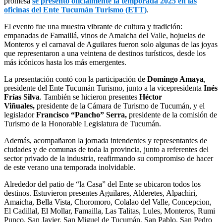
promesa
se presentó oficialmente la temporada 2025 en las
oficinas del Ente Tucumán Turismo (ETT)
.
El evento fue una muestra vibrante de cultura y tradición:
empanadas de Famaillá, vinos de Amaicha del Valle, hojuelas de
Monteros y el carnaval de Aguilares fueron solo algunas de las joyas
que representaron a una veintena de destinos turísticos, desde los
más icónicos hasta los más emergentes.
La presentación contó con la participación de
Domingo Amaya
,
presidente del Ente Tucumán Turismo, junto a la vicepresidenta
Inés
Frías Silva
. También se hicieron presentes
Héctor
Viñuales,
presidente de la Cámara de Turismo de Tucumán, y el
legislador
Francisco “Pancho” Serra,
presidente de la comisión de
Turismo de la Honorable Legislatura de Tucumán.
Además, acompañaron la jornada intendentes y representantes de
ciudades y de comunas de toda la provincia, junto a referentes del
sector privado de la industria, reafirmando su compromiso de hacer
de este verano una temporada inolvidable.
Alrededor del patio de “la Casa” del Ente se ubicaron todos los
destinos. Estuvieron presentes Aguilares, Alderetes, Alpachiri,
Amaicha, Bella Vista, Choromoro, Colalao del Valle, Concepcion,
El Cadillal, El Mollar, Famailla, Las Talitas, Lules, Monteros, Rumi
Punco, San Javier, San Miguel de Tucumán, San Pablo, San Pedro