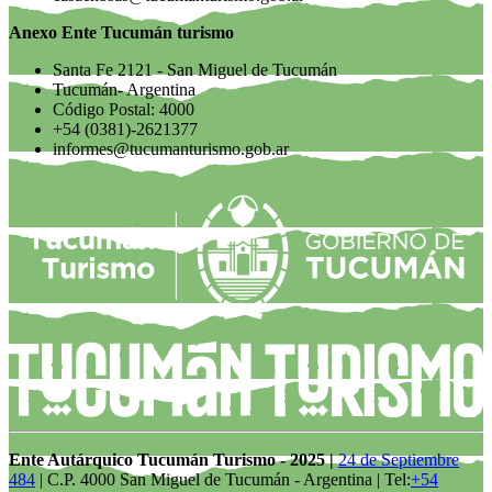
Anexo Ente Tucumán turismo
Santa Fe 2121 - San Miguel de Tucumán
Tucumán- Argentina
Código Postal: 4000
+54 (0381)-2621377
informes@tucumanturismo.gob.ar
Ente Autárquico Tucumán Turismo - 2025 |
24 de Septiembre
484
| C.P. 4000 San Miguel de Tucumán - Argentina | Tel:
+54