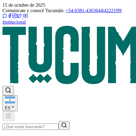
15 de octubre de 2025
Comunicate y conocé Tucumán:
+54-0381-4303644
|
4222199
|
Institucional
ES