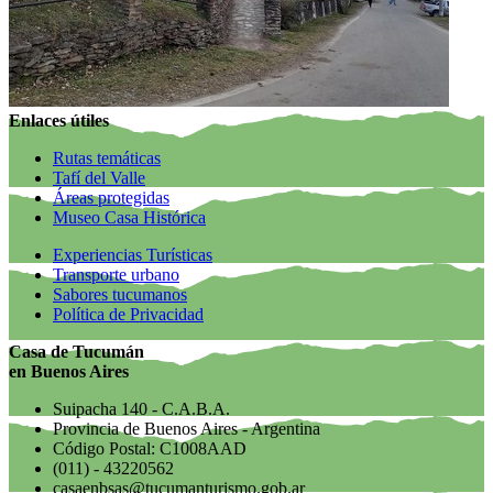
Enlaces útiles
Rutas temáticas
Tafí del Valle
Áreas protegidas
Museo Casa Histórica
Experiencias Turísticas
Transporte urbano
Sabores tucumanos
Política de Privacidad
Casa de Tucumán
en Buenos Aires
Suipacha 140 - C.A.B.A.
Provincia de Buenos Aires - Argentina
Código Postal: C1008AAD
(011) - 43220562
casaenbsas@tucumanturismo.gob.ar