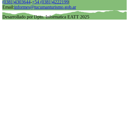
(0381)4303644
-
+54 (0381)4222199
|
Email:
informes@tucumanturismo.gob.ar
Desarrollado por Dpto. Informatica EATT 2025