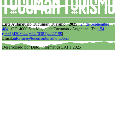
Ente Autárquico Tucumán Turismo - 2025 |
24 de Septiembre
484
| C.P. 4000 San Miguel de Tucumán - Argentina | Tel:
+54
(0381)4303644
-
+54 (0381)4222199
|
Email:
informes@tucumanturismo.gob.ar
Desarrollado por Dpto. Informatica EATT 2025