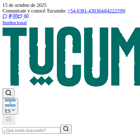
15 de octubre de 2025
Comunicate y conocé Tucumán:
+54-0381-4303644
|
4222199
|
Institucional
ES