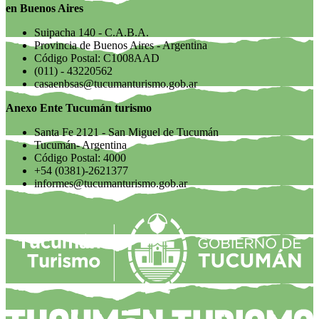
en Buenos Aires
Suipacha 140 - C.A.B.A.
Provincia de Buenos Aires - Argentina
Código Postal: C1008AAD
(011) - 43220562
casaenbsas@tucumanturismo.gob.ar
Anexo Ente Tucumán turismo
Santa Fe 2121 - San Miguel de Tucumán
Tucumán- Argentina
Código Postal: 4000
+54 (0381)-2621377
informes@tucumanturismo.gob.ar