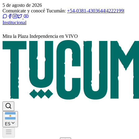
5 de agosto de 2026
Comunicate y conocé Tucumán:
+54-0381-4303644
|
4222199
|
Institucional
Mira la Plaza Independencia en VIVO
ES