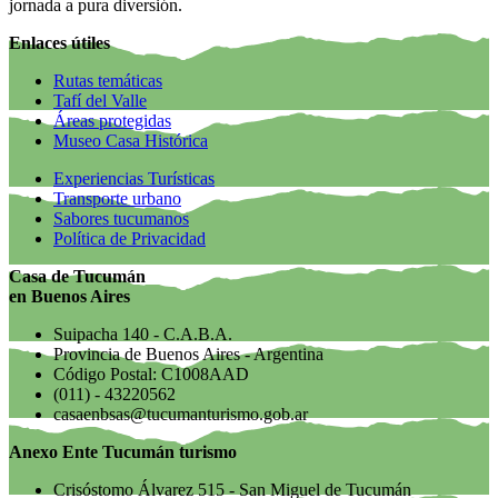
jornada a pura diversión.
Enlaces útiles
Rutas temáticas
Tafí del Valle
Áreas protegidas
Museo Casa Histórica
Experiencias Turísticas
Transporte urbano
Sabores tucumanos
Política de Privacidad
Casa de Tucumán
en Buenos Aires
Suipacha 140 - C.A.B.A.
Provincia de Buenos Aires - Argentina
Código Postal: C1008AAD
(011) - 43220562
casaenbsas@tucumanturismo.gob.ar
Anexo Ente Tucumán turismo
Crisóstomo Álvarez 515 - San Miguel de Tucumán