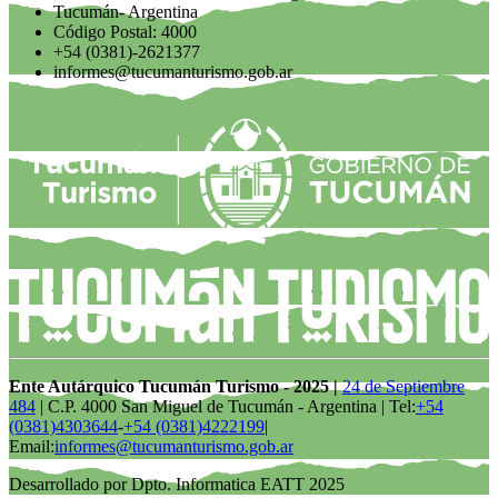
Tucumán- Argentina
Código Postal: 4000
+54 (0381)-2621377
informes@tucumanturismo.gob.ar
Ente Autárquico Tucumán Turismo - 2025 |
24 de Septiembre
484
| C.P. 4000 San Miguel de Tucumán - Argentina | Tel:
+54
(0381)4303644
-
+54 (0381)4222199
|
Email:
informes@tucumanturismo.gob.ar
Desarrollado por Dpto. Informatica EATT 2025