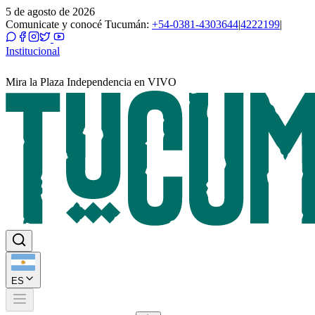
5 de agosto de 2026
Comunicate y conocé Tucumán:
+54-0381-4303644
|
4222199
|
Institucional
Mira la Plaza Independencia en VIVO
ES