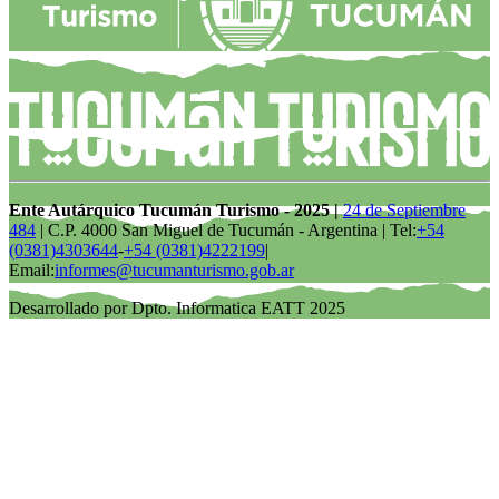
Ente Autárquico Tucumán Turismo - 2025 |
24 de Septiembre
484
| C.P. 4000 San Miguel de Tucumán - Argentina | Tel:
+54
(0381)4303644
-
+54 (0381)4222199
|
Email:
informes@tucumanturismo.gob.ar
Desarrollado por Dpto. Informatica EATT 2025