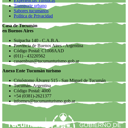
Experiencias Turísticas
Transporte urbano
Sabores tucumanos
Política de Privacidad
Casa de Tucumán
en Buenos Aires
Suipacha 140 - C.A.B.A.
Provincia de Buenos Aires - Argentina
Código Postal: C1008AAD
(011) - 43220562
casaenbsas@tucumanturismo.gob.ar
Anexo Ente Tucumán turismo
Crisóstomo Álvarez 515 - San Miguel de Tucumán
Tucumán- Argentina
Código Postal: 4000
+54 (0381)-2621377
informes@tucumanturismo.gob.ar