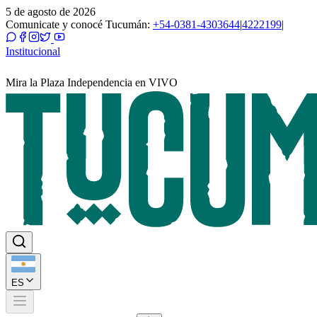
5 de agosto de 2026
Comunicate y conocé Tucumán:
+54-0381-4303644
|
4222199
|
Institucional
Mira la Plaza Independencia en VIVO
ES