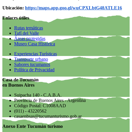
Ubicación:
https://maps.app.goo.gl/wuCPXLbtG48ATLE16
Enlaces útiles
Rutas temáticas
Tafí del Valle
Áreas protegidas
Museo Casa Histórica
Experiencias Turísticas
Transporte urbano
Sabores tucumanos
Política de Privacidad
Casa de Tucumán
en Buenos Aires
Suipacha 140 - C.A.B.A.
Provincia de Buenos Aires - Argentina
Código Postal: C1008AAD
(011) - 43220562
casaenbsas@tucumanturismo.gob.ar
Anexo Ente Tucumán turismo