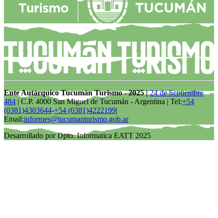
Ente Autárquico Tucumán Turismo - 2025 |
24 de Septiembre
484
| C.P. 4000 San Miguel de Tucumán - Argentina | Tel:
+54
(0381)4303644
-
+54 (0381)4222199
|
Email:
informes@tucumanturismo.gob.ar
Desarrollado por Dpto. Informatica EATT 2025