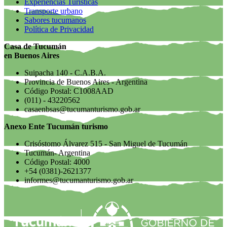
Experiencias Turísticas
Transporte urbano
Sabores tucumanos
Política de Privacidad
Casa de Tucumán
en Buenos Aires
Suipacha 140 - C.A.B.A.
Provincia de Buenos Aires - Argentina
Código Postal: C1008AAD
(011) - 43220562
casaenbsas@tucumanturismo.gob.ar
Anexo Ente Tucumán turismo
Crisóstomo Álvarez 515 - San Miguel de Tucumán
Tucumán- Argentina
Código Postal: 4000
+54 (0381)-2621377
informes@tucumanturismo.gob.ar