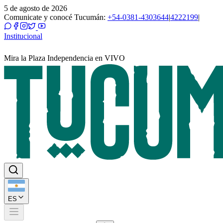
5 de agosto de 2026
Comunicate y conocé Tucumán:
+54-0381-4303644
|
4222199
|
Institucional
Mira la Plaza Independencia en VIVO
ES