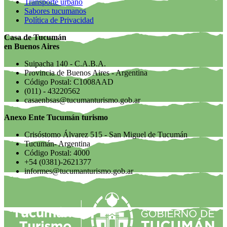
Transporte urbano
Sabores tucumanos
Política de Privacidad
Casa de Tucumán
en Buenos Aires
Suipacha 140 - C.A.B.A.
Provincia de Buenos Aires - Argentina
Código Postal: C1008AAD
(011) - 43220562
casaenbsas@tucumanturismo.gob.ar
Anexo Ente Tucumán turismo
Crisóstomo Álvarez 515 - San Miguel de Tucumán
Tucumán- Argentina
Código Postal: 4000
+54 (0381)-2621377
informes@tucumanturismo.gob.ar