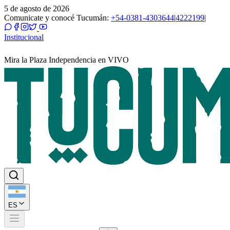
5 de agosto de 2026
Comunicate y conocé Tucumán:
+54-0381-4303644
|
4222199
|
Institucional
Mira la Plaza Independencia en VIVO
ES