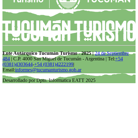
Ente Autárquico Tucumán Turismo - 2025 |
24 de Septiembre
484
| C.P. 4000 San Miguel de Tucumán - Argentina | Tel:
+54
(0381)4303644
-
+54 (0381)4222199
|
Email:
informes@tucumanturismo.gob.ar
Desarrollado por Dpto. Informatica EATT 2025