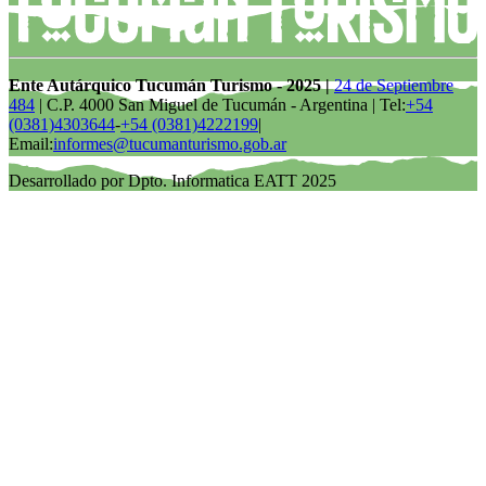
Ente Autárquico Tucumán Turismo - 2025 |
24 de Septiembre
484
| C.P. 4000 San Miguel de Tucumán - Argentina | Tel:
+54
(0381)4303644
-
+54 (0381)4222199
|
Email:
informes@tucumanturismo.gob.ar
Desarrollado por Dpto. Informatica EATT 2025