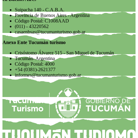
Suipacha 140 - C.A.B.A.
Provincia de Buenos Aires - Argentina
Código Postal: C1008AAD
(011) - 43220562
casaenbsas@tucumanturismo.gob.ar
Anexo Ente Tucumán turismo
Crisóstomo Álvarez 515 - San Miguel de Tucumán
Tucumán- Argentina
Código Postal: 4000
+54 (0381)-2621377
informes@tucumanturismo.gob.ar