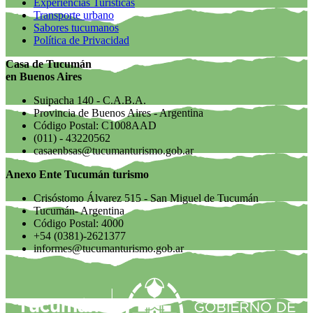
Experiencias Turísticas
Transporte urbano
Sabores tucumanos
Política de Privacidad
Casa de Tucumán
en Buenos Aires
Suipacha 140 - C.A.B.A.
Provincia de Buenos Aires - Argentina
Código Postal: C1008AAD
(011) - 43220562
casaenbsas@tucumanturismo.gob.ar
Anexo Ente Tucumán turismo
Crisóstomo Álvarez 515 - San Miguel de Tucumán
Tucumán- Argentina
Código Postal: 4000
+54 (0381)-2621377
informes@tucumanturismo.gob.ar