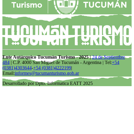
Ente Autárquico Tucumán Turismo - 2025 |
24 de Septiembre
484
| C.P. 4000 San Miguel de Tucumán - Argentina | Tel:
+54
(0381)4303644
-
+54 (0381)4222199
|
Email:
informes@tucumanturismo.gob.ar
Desarrollado por Dpto. Informatica EATT 2025