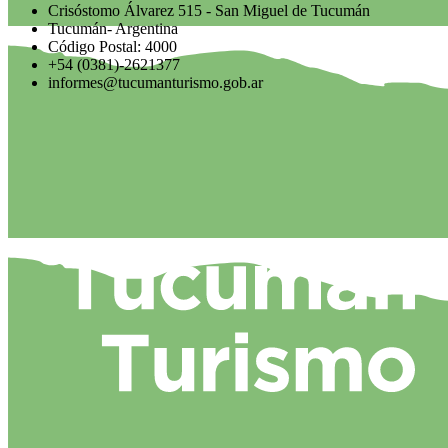
Crisóstomo Álvarez 515 - San Miguel de Tucumán
Tucumán- Argentina
Código Postal: 4000
+54 (0381)-2621377
informes@tucumanturismo.gob.ar