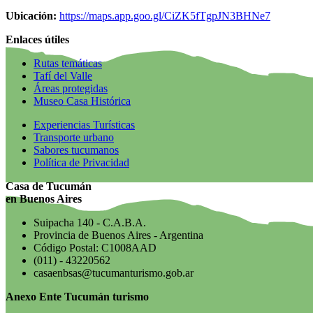
Ubicación:
https://maps.app.goo.gl/CiZK5fTgpJN3BHNe7
Enlaces útiles
Rutas temáticas
Tafí del Valle
Áreas protegidas
Museo Casa Histórica
Experiencias Turísticas
Transporte urbano
Sabores tucumanos
Política de Privacidad
Casa de Tucumán
en Buenos Aires
Suipacha 140 - C.A.B.A.
Provincia de Buenos Aires - Argentina
Código Postal: C1008AAD
(011) - 43220562
casaenbsas@tucumanturismo.gob.ar
Anexo Ente Tucumán turismo