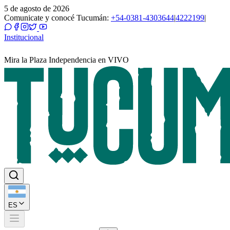
5 de agosto de 2026
Comunicate y conocé Tucumán:
+54-0381-4303644
|
4222199
|
Institucional
Mira la Plaza Independencia en VIVO
ES