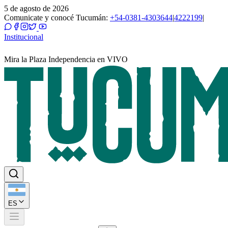
5 de agosto de 2026
Comunicate y conocé Tucumán:
+54-0381-4303644
|
4222199
|
Institucional
Mira la Plaza Independencia en VIVO
ES