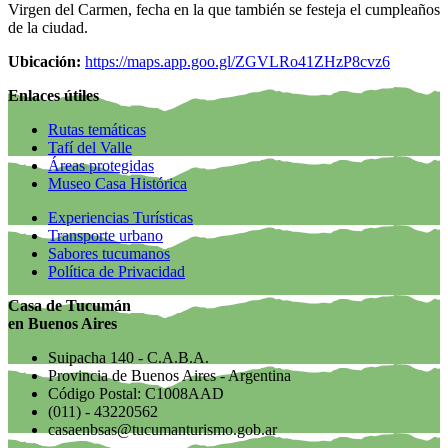
Virgen del Carmen, fecha en la que también se festeja el cumpleaños
de la ciudad.
Ubicación:
https://maps.app.goo.gl/ZGVLRo41ZHzP8cvz6
Enlaces útiles
Rutas temáticas
Tafí del Valle
Áreas protegidas
Museo Casa Histórica
Experiencias Turísticas
Transporte urbano
Sabores tucumanos
Política de Privacidad
Casa de Tucumán
en Buenos Aires
Suipacha 140 - C.A.B.A.
Provincia de Buenos Aires - Argentina
Código Postal: C1008AAD
(011) - 43220562
casaenbsas@tucumanturismo.gob.ar