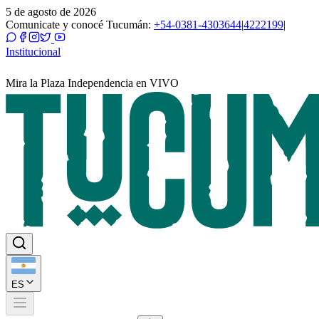
5 de agosto de 2026
Comunicate y conocé Tucumán:
+54-0381-4303644
|
4222199
|
Institucional
Mira la Plaza Independencia en VIVO
ES