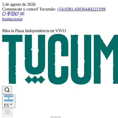
5 de agosto de 2026
Comunicate y conocé Tucumán:
+54-0381-4303644
|
4222199
|
Institucional
Mira la Plaza Independencia en VIVO
ES