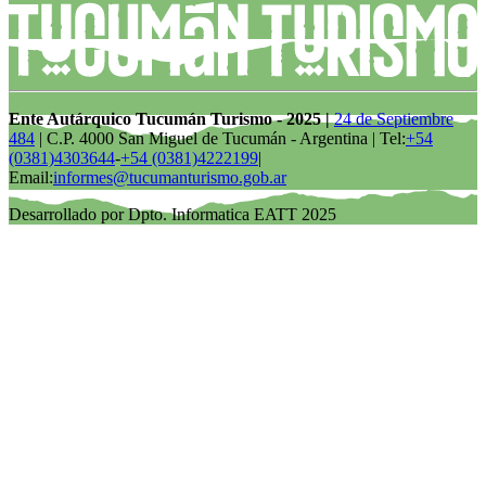
Ente Autárquico Tucumán Turismo - 2025 |
24 de Septiembre
484
| C.P. 4000 San Miguel de Tucumán - Argentina | Tel:
+54
(0381)4303644
-
+54 (0381)4222199
|
Email:
informes@tucumanturismo.gob.ar
Desarrollado por Dpto. Informatica EATT 2025