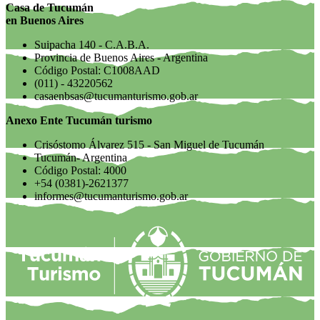
Casa de Tucumán
en Buenos Aires
Suipacha 140 - C.A.B.A.
Provincia de Buenos Aires - Argentina
Código Postal: C1008AAD
(011) - 43220562
casaenbsas@tucumanturismo.gob.ar
Anexo Ente Tucumán turismo
Crisóstomo Álvarez 515 - San Miguel de Tucumán
Tucumán- Argentina
Código Postal: 4000
+54 (0381)-2621377
informes@tucumanturismo.gob.ar