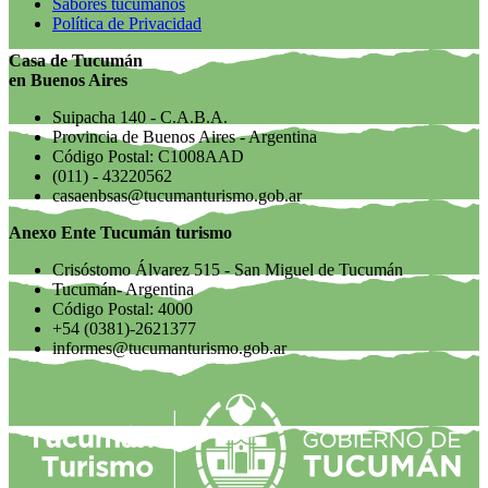
Sabores tucumanos
Política de Privacidad
Casa de Tucumán
en Buenos Aires
Suipacha 140 - C.A.B.A.
Provincia de Buenos Aires - Argentina
Código Postal: C1008AAD
(011) - 43220562
casaenbsas@tucumanturismo.gob.ar
Anexo Ente Tucumán turismo
Crisóstomo Álvarez 515 - San Miguel de Tucumán
Tucumán- Argentina
Código Postal: 4000
+54 (0381)-2621377
informes@tucumanturismo.gob.ar