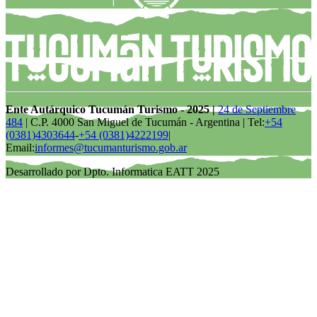
Ente Autárquico Tucumán Turismo - 2025 |
24 de Septiembre
484
| C.P. 4000 San Miguel de Tucumán - Argentina | Tel:
+54
(0381)4303644
-
+54 (0381)4222199
|
Email:
informes@tucumanturismo.gob.ar
Desarrollado por Dpto. Informatica EATT 2025