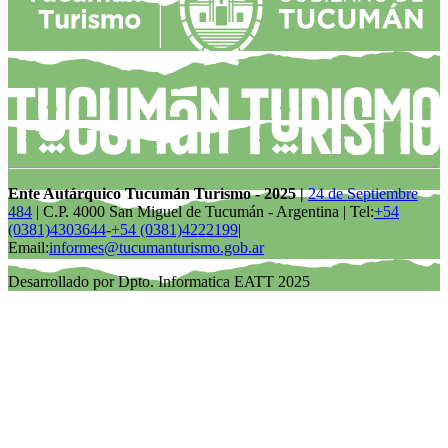
Ente Autárquico Tucumán Turismo - 2025 |
24 de Septiembre
484
| C.P. 4000 San Miguel de Tucumán - Argentina | Tel:
+54
(0381)4303644
-
+54 (0381)4222199
|
Email:
informes@tucumanturismo.gob.ar
Desarrollado por Dpto. Informatica EATT 2025