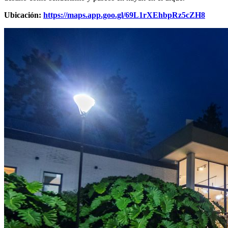
Ubicación:
https://maps.app.goo.gl/69L1rXEhbpRz5cZH8