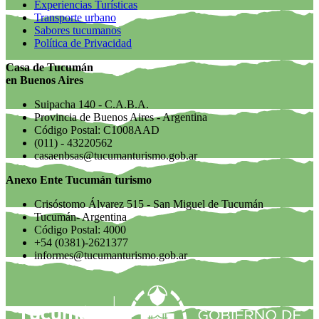
Experiencias Turísticas
Transporte urbano
Sabores tucumanos
Política de Privacidad
Casa de Tucumán
en Buenos Aires
Suipacha 140 - C.A.B.A.
Provincia de Buenos Aires - Argentina
Código Postal: C1008AAD
(011) - 43220562
casaenbsas@tucumanturismo.gob.ar
Anexo Ente Tucumán turismo
Crisóstomo Álvarez 515 - San Miguel de Tucumán
Tucumán- Argentina
Código Postal: 4000
+54 (0381)-2621377
informes@tucumanturismo.gob.ar