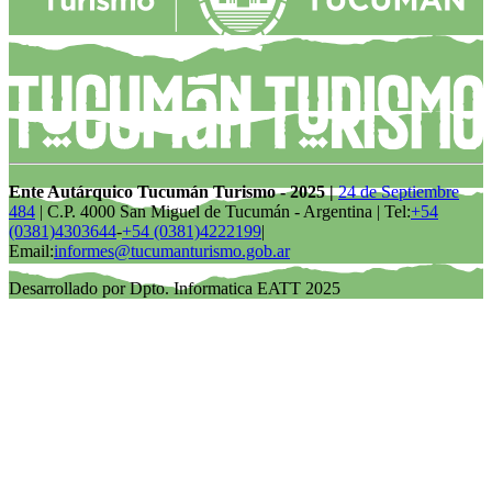
Ente Autárquico Tucumán Turismo - 2025 |
24 de Septiembre
484
| C.P. 4000 San Miguel de Tucumán - Argentina | Tel:
+54
(0381)4303644
-
+54 (0381)4222199
|
Email:
informes@tucumanturismo.gob.ar
Desarrollado por Dpto. Informatica EATT 2025