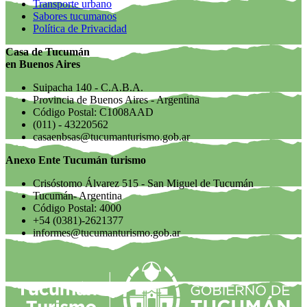
Transporte urbano
Sabores tucumanos
Política de Privacidad
Casa de Tucumán
en Buenos Aires
Suipacha 140 - C.A.B.A.
Provincia de Buenos Aires - Argentina
Código Postal: C1008AAD
(011) - 43220562
casaenbsas@tucumanturismo.gob.ar
Anexo Ente Tucumán turismo
Crisóstomo Álvarez 515 - San Miguel de Tucumán
Tucumán- Argentina
Código Postal: 4000
+54 (0381)-2621377
informes@tucumanturismo.gob.ar