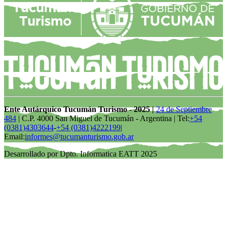
Ente Autárquico Tucumán Turismo - 2025 |
24 de Septiembre
484
| C.P. 4000 San Miguel de Tucumán - Argentina | Tel:
+54
(0381)4303644
-
+54 (0381)4222199
|
Email:
informes@tucumanturismo.gob.ar
Desarrollado por Dpto. Informatica EATT 2025