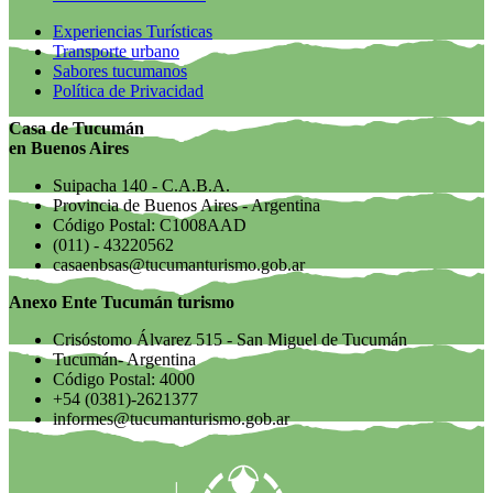
Experiencias Turísticas
Transporte urbano
Sabores tucumanos
Política de Privacidad
Casa de Tucumán
en Buenos Aires
Suipacha 140 - C.A.B.A.
Provincia de Buenos Aires - Argentina
Código Postal: C1008AAD
(011) - 43220562
casaenbsas@tucumanturismo.gob.ar
Anexo Ente Tucumán turismo
Crisóstomo Álvarez 515 - San Miguel de Tucumán
Tucumán- Argentina
Código Postal: 4000
+54 (0381)-2621377
informes@tucumanturismo.gob.ar