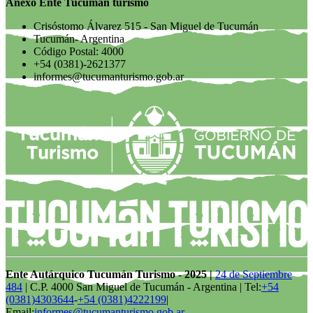
Anexo Ente Tucumán turismo
Crisóstomo Álvarez 515 - San Miguel de Tucumán
Tucumán- Argentina
Código Postal: 4000
+54 (0381)-2621377
informes@tucumanturismo.gob.ar
Ente Autárquico Tucumán Turismo - 2025 |
24 de Septiembre
484
| C.P. 4000 San Miguel de Tucumán - Argentina | Tel:
+54
(0381)4303644
-
+54 (0381)4222199
|
Email:
informes@tucumanturismo.gob.ar