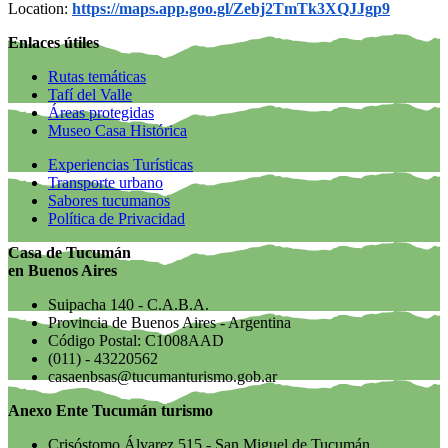
Location:
https://maps.app.goo.gl/Zebj2TmTk3XQJJgp9
Enlaces útiles
Rutas temáticas
Tafí del Valle
Áreas protegidas
Museo Casa Histórica
Experiencias Turísticas
Transporte urbano
Sabores tucumanos
Política de Privacidad
Casa de Tucumán
en Buenos Aires
Suipacha 140 - C.A.B.A.
Provincia de Buenos Aires - Argentina
Código Postal: C1008AAD
(011) - 43220562
casaenbsas@tucumanturismo.gob.ar
Anexo Ente Tucumán turismo
Crisóstomo Álvarez 515 - San Miguel de Tucumán