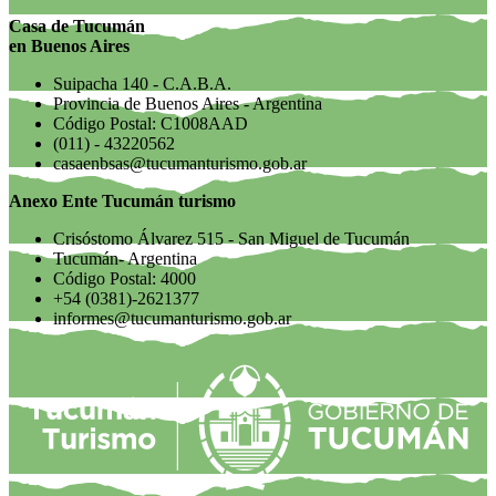
Casa de Tucumán
en Buenos Aires
Suipacha 140 - C.A.B.A.
Provincia de Buenos Aires - Argentina
Código Postal: C1008AAD
(011) - 43220562
casaenbsas@tucumanturismo.gob.ar
Anexo Ente Tucumán turismo
Crisóstomo Álvarez 515 - San Miguel de Tucumán
Tucumán- Argentina
Código Postal: 4000
+54 (0381)-2621377
informes@tucumanturismo.gob.ar