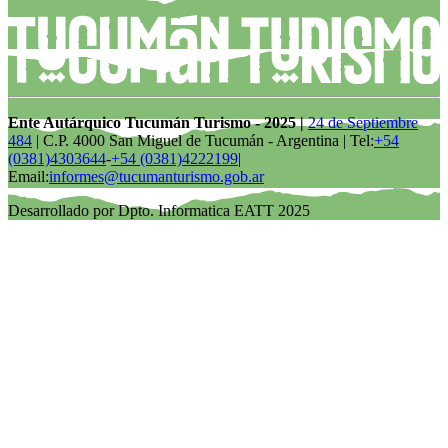
Ente Autárquico Tucumán Turismo - 2025 |
24 de Septiembre
484
| C.P. 4000 San Miguel de Tucumán - Argentina | Tel:
+54
(0381)4303644
-
+54 (0381)4222199
|
Email:
informes@tucumanturismo.gob.ar
Desarrollado por Dpto. Informatica EATT 2025